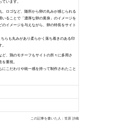
っています。
丸、ロゴなど、随所から卵の丸みが感じられる
用いることで「濃厚な卵の黄身」のイメージを
どのイメージを与えながら、卵の特長をサイト
こちらも丸みがあり柔らかく落ち着きのある印
す。
など、鶏のモチーフもサイトの所々に多用さ
性を重視。
もにこだわりや統一感を持って制作されたこと
この記事を書いた人：笠原 沙織