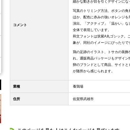
細かな動きが目を引くデザインにな
写真のトリミング方法、ボタンの角
ほか、配色に赤みの強いオレンジを
演出。「アクティブ」「温かい」な
コメント
全体で表現しています。
和文フォントは筑紫A丸ゴシック。
象が、同社のイメージにぴったりで
鶏の足跡のイラスト、トサカの装飾
れ、通販商品パッケージもデザイン
卵のブランドとして商品、サイトと
が随所から感じられます。
業種
養鶏場
住所
佐賀県武雄市