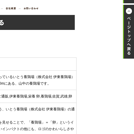
っているいとう養鶏場（株式会社 伊東養鶏場）
0mにある、山中の養鶏場です。
通販,伊東養鶏場,栄養 卵,養鶏場,佐賀,武雄,卵
う、いとう養鶏場（株式会社 伊東養鶏場）の通
を見せることで、「養鶏場」＝「卵」というイ
いインパクトの他にも、ロゴのかわいらしさや